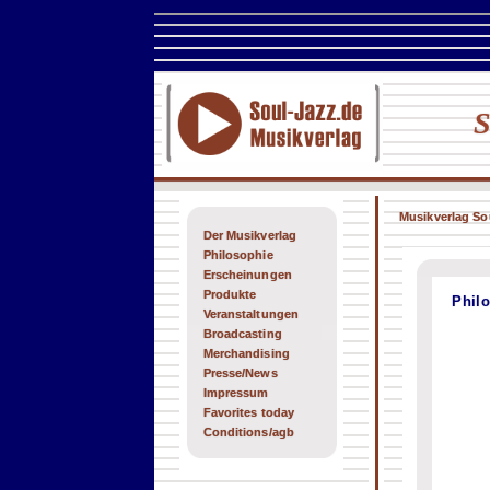
S
Musikverlag So
Der Musikverlag
Philosophie
Erscheinungen
Produkte
Philo
Veranstaltungen
Broadcasting
Merchandising
Presse/News
Impressum
Favorites today
Conditions/agb