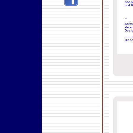
Koope
und R
....
Softs
Veran
Desig
--------
Dies