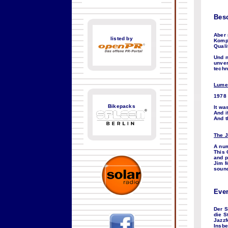
Bes
Aber 
listed by
Kompi
Quali
Und n
unver
techn
Lume
1978 
Bikepacks
It wa
And i
And t
The J
A num
This 
and p
Jim M
sound
Eve
Der S
die S
Jazzf
Insbe