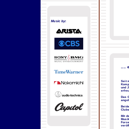
Music by
:
....
Seit 
Kompi
und J
erfre
Das 
angeb
Beide
Clubs
Mit d
Musik
Force
veröf